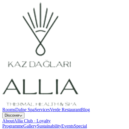
Rooms
Dafne Spa
Services
Verde Restaurant
Blog
Discover
About
Allia Club · Loyalty
Programme
Gallery
Sustainability
Events
Special