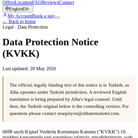
Offers
Location
FAQ
Reviews
Contact
English
EN
My Account
Book a stay
←
Back to home
Legal · Data Protection
Data Protection Notice
(KVKK)
Last updated: 28 May 2026
The official, legally binding text of this notice is in Turkish, as
Allia operates under Turkish jurisdiction. A reviewed English
translation is being prepared by Allia's legal counsel. Until
then, the Turkish original below is the controlling version. For
questions please contact resepsiyon@alliatermalotel.com.
6698 sayılı Kişisel Verilerin Korunması Kanunu (“KVKK”) 10.
maddesi kapsamında veri sorumlusu sıfatıyla; misafirlerimizin, web