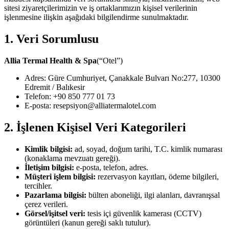
sitesi ziyaretçilerimizin ve iş ortaklarımızın kişisel verilerinin
işlenmesine ilişkin aşağıdaki bilgilendirme sunulmaktadır.
1. Veri Sorumlusu
Allia Termal Health & Spa
(“Otel”)
Adres: Güre Cumhuriyet, Çanakkale Bulvarı No:277, 10300
Edremit / Balıkesir
Telefon: +90 850 777 01 73
E-posta: resepsiyon@alliatermalotel.com
2. İşlenen Kişisel Veri Kategorileri
Kimlik bilgisi:
ad, soyad, doğum tarihi, T.C. kimlik numarası
(konaklama mevzuatı gereği).
İletişim bilgisi:
e-posta, telefon, adres.
Müşteri işlem bilgisi:
rezervasyon kayıtları, ödeme bilgileri,
tercihler.
Pazarlama bilgisi:
bülten aboneliği, ilgi alanları, davranışsal
çerez verileri.
Görsel/işitsel veri:
tesis içi güvenlik kamerası (CCTV)
görüntüleri (kanun gereği saklı tutulur).