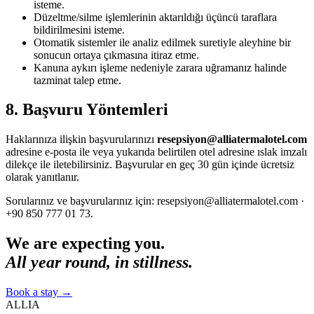
isteme.
Düzeltme/silme işlemlerinin aktarıldığı üçüncü taraflara
bildirilmesini isteme.
Otomatik sistemler ile analiz edilmek suretiyle aleyhine bir
sonucun ortaya çıkmasına itiraz etme.
Kanuna aykırı işleme nedeniyle zarara uğramanız halinde
tazminat talep etme.
8. Başvuru Yöntemleri
Haklarınıza ilişkin başvurularınızı
resepsiyon@alliatermalotel.com
adresine e-posta ile veya yukarıda belirtilen otel adresine ıslak imzalı
dilekçe ile iletebilirsiniz. Başvurular en geç 30 gün içinde ücretsiz
olarak yanıtlanır.
Sorularınız ve başvurularınız için: resepsiyon@alliatermalotel.com ·
+90 850 777 01 73.
We are expecting you.
All year round, in stillness.
Book a stay
→
ALLIA