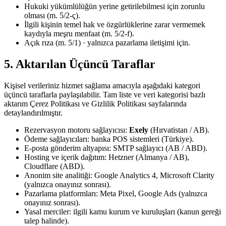
Hukuki yükümlülüğün yerine getirilebilmesi için zorunlu
olması (m. 5/2-ç).
İlgili kişinin temel hak ve özgürlüklerine zarar vermemek
kaydıyla meşru menfaat (m. 5/2-f).
Açık rıza (m. 5/1) · yalnızca pazarlama iletişimi için.
5. Aktarılan Üçüncü Taraflar
Kişisel verileriniz hizmet sağlama amacıyla aşağıdaki kategori
üçüncü taraflarla paylaşılabilir. Tam liste ve veri kategorisi bazlı
aktarım Çerez Politikası ve Gizlilik Politikası sayfalarında
detaylandırılmıştır.
Rezervasyon motoru sağlayıcısı:
Exely
(Hırvatistan / AB).
Ödeme sağlayıcıları: banka POS sistemleri (Türkiye).
E-posta gönderim altyapısı: SMTP sağlayıcı (AB / ABD).
Hosting ve içerik dağıtım: Hetzner (Almanya / AB),
Cloudflare (ABD).
Anonim site analitiği: Google Analytics 4, Microsoft Clarity
(yalnızca onayınız sonrası).
Pazarlama platformları: Meta Pixel, Google Ads (yalnızca
onayınız sonrası).
Yasal merciler: ilgili kamu kurum ve kuruluşları (kanun gereği
talep halinde).