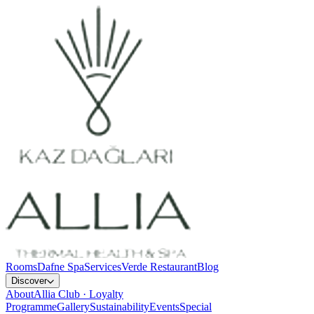
Rooms
Dafne Spa
Services
Verde Restaurant
Blog
Discover
About
Allia Club · Loyalty
Programme
Gallery
Sustainability
Events
Special