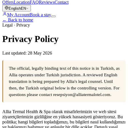
Offers
Location
FAQ
Reviews
Contact
English
EN
My Account
Book a stay
←
Back to home
Legal · Privacy
Privacy Policy
Last updated: 28 May 2026
The official, legally binding text of this notice is in Turkish, as
Allia operates under Turkish jurisdiction. A reviewed English
translation is being prepared by Allia's legal counsel. Until
then, the Turkish original below is the controlling version. For
questions please contact resepsiyon@alliatermalotel.com.
Allia Termal Health & Spa olarak misafirlerimizin ve web sitesi
ziyaretçilerimizin gizliliğine en yüksek hassasiyeti gösteriyoruz. Bu
politika; hangi bilgileri topladığımızı, bu bilgileri nasıl kullandığımızı
ve haklarınızı bağımsız ve anlaşılır bir dille açıklar. Detaylı yasal