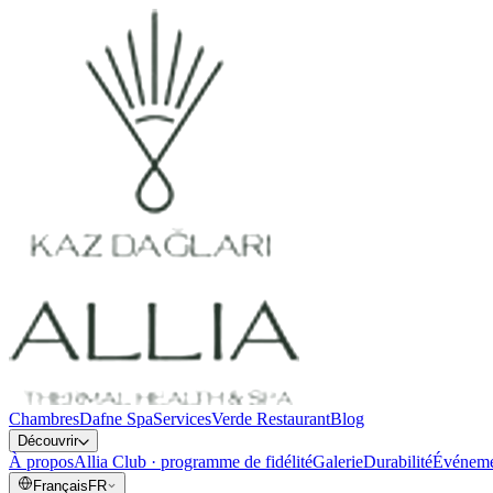
Chambres
Dafne Spa
Services
Verde Restaurant
Blog
Découvrir
À propos
Allia Club · programme de fidélité
Galerie
Durabilité
Événeme
Français
FR