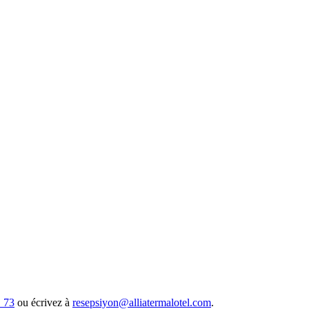
 73
ou écrivez à
resepsiyon@alliatermalotel.com
.