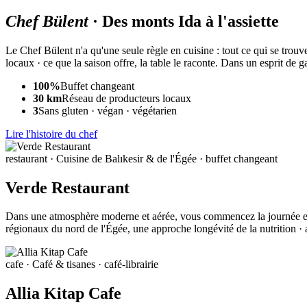
Chef Bülent
·
Des monts Ida à l'assiette
Le Chef Bülent n'a qu'une seule règle en cuisine : tout ce qui se trouve
locaux · ce que la saison offre, la table le raconte. Dans un esprit de
100%
Buffet changeant
30 km
Réseau de producteurs locaux
3
Sans gluten · végan · végétarien
Lire l'histoire du chef
restaurant
· Cuisine de Balıkesir & de l'Égée · buffet changeant
Verde Restaurant
Dans une atmosphère moderne et aérée, vous commencez la journée en ple
régionaux du nord de l'Égée, une approche longévité de la nutrition · a
cafe
· Café & tisanes · café-librairie
Allia Kitap Cafe