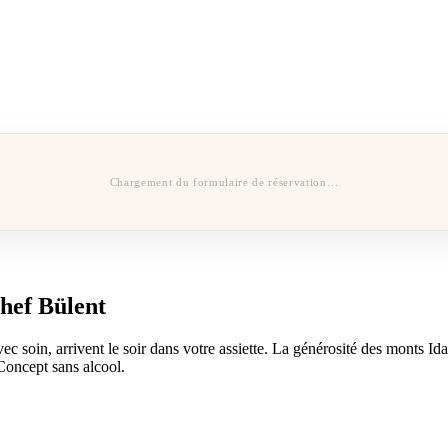
Chargement du formulaire de réservation…
Chef Bülent
ec soin, arrivent le soir dans votre assiette. La générosité des monts I
 Concept sans alcool.