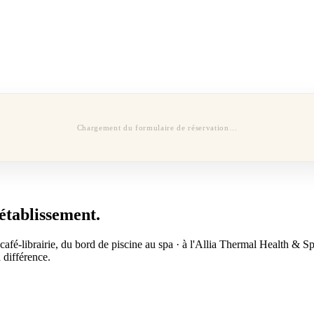
Chargement du formulaire de réservation…
établissement.
café-librairie, du bord de piscine au spa · à l'Allia Thermal Health & Sp
 différence.