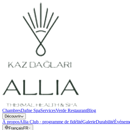
Chambres
Dafne Spa
Services
Verde Restaurant
Blog
Découvrir
À propos
Allia Club · programme de fidélité
Galerie
Durabilité
Événeme
Français
FR