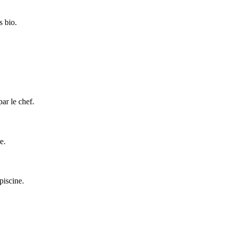
s bio.
ar le chef.
e.
piscine.