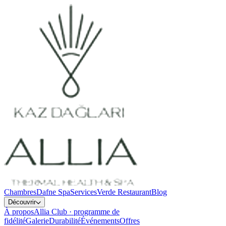
Chambres
Dafne Spa
Services
Verde Restaurant
Blog
Découvrir
À propos
Allia Club · programme de
fidélité
Galerie
Durabilité
Événements
Offres