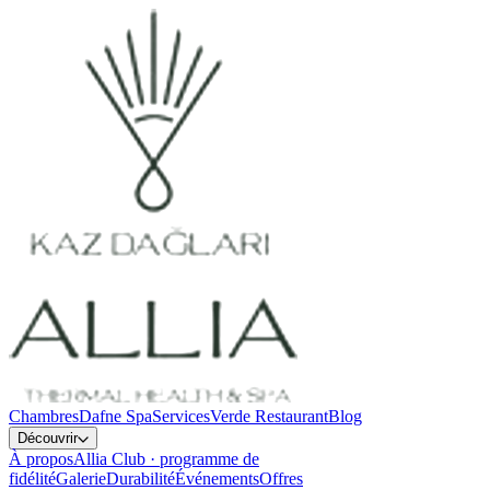
Chambres
Dafne Spa
Services
Verde Restaurant
Blog
Découvrir
À propos
Allia Club · programme de
fidélité
Galerie
Durabilité
Événements
Offres