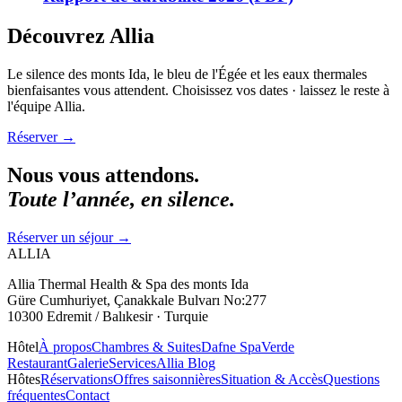
Découvrez Allia
Le silence des monts Ida, le bleu de l'Égée et les eaux thermales
bienfaisantes vous attendent. Choisissez vos dates · laissez le reste à
l'équipe Allia.
Réserver
→
Nous vous attendons.
Toute l’année, en silence.
Réserver un séjour
→
ALLIA
Allia Thermal Health & Spa des monts Ida
Güre Cumhuriyet, Çanakkale Bulvarı No:277
10300 Edremit / Balıkesir · Turquie
Hôtel
À propos
Chambres & Suites
Dafne Spa
Verde
Restaurant
Galerie
Services
Allia Blog
Hôtes
Réservations
Offres saisonnières
Situation & Accès
Questions
fréquentes
Contact