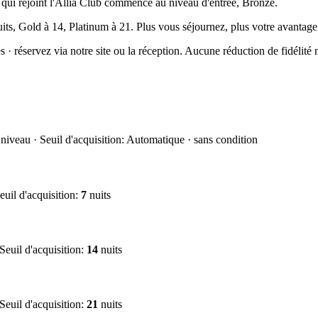
 qui rejoint l'Allia Club commence au niveau d'entrée, Bronze.
 nuits, Gold à 14, Platinum à 21. Plus vous séjournez, plus votre avantag
· réservez via notre site ou la réception. Aucune réduction de fidélité n
 niveau
·
Seuil d'acquisition
:
Automatique · sans condition
euil d'acquisition
:
7
nuits
Seuil d'acquisition
:
14
nuits
Seuil d'acquisition
:
21
nuits