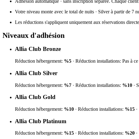
Adhésion automatique · sans inscription séparée. Chaque client
Votre niveau monte avec le total de nuits · Silver à partir de 7
Les réductions s'appliquent uniquement aux réservations directes 
Niveaux d'adhésion
Allia Club
Bronze
Réduction hébergement
:
%
5
·
Réduction installations
:
Pas à ce
Allia Club
Silver
Réduction hébergement
:
%
7
·
Réduction installations
:
%
10
·
S
Allia Club
Gold
Réduction hébergement
:
%
10
·
Réduction installations
:
%
15
·
Allia Club
Platinum
Réduction hébergement
:
%
15
·
Réduction installations
:
%
20
·