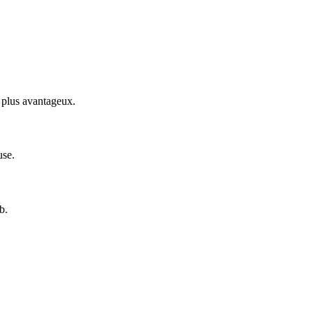
s plus avantageux.
use.
b.