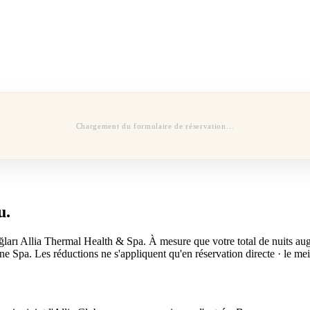
Chargement du formulaire de réservation…
u.
ları Allia Thermal Health & Spa. À mesure que votre total de nuits augm
 Spa. Les réductions ne s'appliquent qu'en réservation directe · le meill