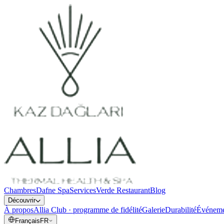
Chambres
Dafne Spa
Services
Verde Restaurant
Blog
Découvrir
À propos
Allia Club · programme de fidélité
Galerie
Durabilité
Événeme
Français
FR