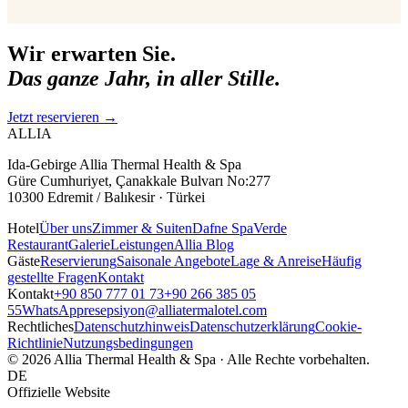
Wir erwarten Sie.
Das ganze Jahr, in aller Stille.
Jetzt reservieren
→
ALLIA
Ida-Gebirge Allia Thermal Health & Spa
Güre Cumhuriyet, Çanakkale Bulvarı No:277
10300 Edremit / Balıkesir · Türkei
Hotel
Über uns
Zimmer & Suiten
Dafne Spa
Verde
Restaurant
Galerie
Leistungen
Allia Blog
Gäste
Reservierung
Saisonale Angebote
Lage & Anreise
Häufig
gestellte Fragen
Kontakt
Kontakt
+90 850 777 01 73
+90 266 385 05
55
WhatsApp
resepsiyon@alliatermalotel.com
Rechtliches
Datenschutzhinweis
Datenschutzerklärung
Cookie-
Richtlinie
Nutzungsbedingungen
© 2026 Allia Thermal Health & Spa · Alle Rechte vorbehalten.
DE
Offizielle Website