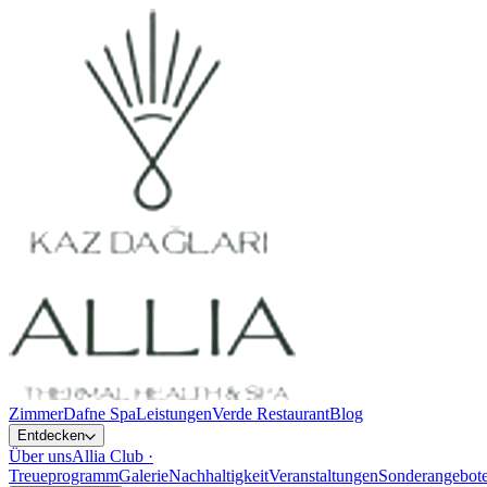
Zimmer
Dafne Spa
Leistungen
Verde Restaurant
Blog
Entdecken
Über uns
Allia Club ·
Treueprogramm
Galerie
Nachhaltigkeit
Veranstaltungen
Sonderangebot