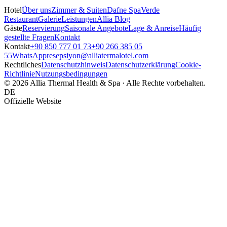
Hotel
Über uns
Zimmer & Suiten
Dafne Spa
Verde
Restaurant
Galerie
Leistungen
Allia Blog
Gäste
Reservierung
Saisonale Angebote
Lage & Anreise
Häufig
gestellte Fragen
Kontakt
Kontakt
+90 850 777 01 73
+90 266 385 05
55
WhatsApp
resepsiyon@alliatermalotel.com
Rechtliches
Datenschutzhinweis
Datenschutzerklärung
Cookie-
Richtlinie
Nutzungsbedingungen
© 2026 Allia Thermal Health & Spa · Alle Rechte vorbehalten.
DE
Offizielle Website