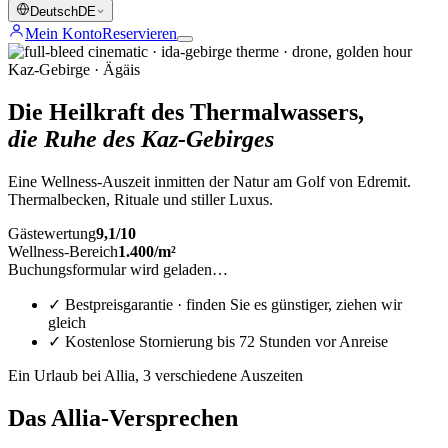
Deutsch
DE
Mein Konto
Reservieren
Kaz-Gebirge · Ägäis
Die Heilkraft des Thermalwassers,
die Ruhe des Kaz-Gebirges
Eine Wellness-Auszeit inmitten der Natur am Golf von Edremit.
Thermalbecken, Rituale und stiller Luxus.
Gästewertung
9,1
/
10
Wellness-Bereich
1.400
/
m²
Buchungsformular wird geladen…
✓
Bestpreisgarantie · finden Sie es günstiger, ziehen wir
gleich
✓
Kostenlose Stornierung bis 72 Stunden vor Anreise
Ein Urlaub bei Allia, 3 verschiedene Auszeiten
Das Allia-Versprechen