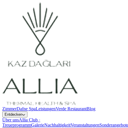
Zimmer
Dafne Spa
Leistungen
Verde Restaurant
Blog
Entdecken
Über uns
Allia Club ·
Treueprogramm
Galerie
Nachhaltigkeit
Veranstaltungen
Sonderangebot