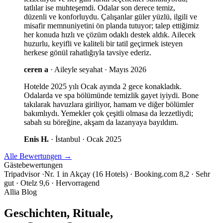
tatlılar ise muhteşemdi. Odalar son derece temiz,
düzenli ve konforluydu. Çalışanlar güler yüzlü, ilgili ve
misafir memnuniyetini ön planda tutuyor; talep ettiğimiz
her konuda hızlı ve çözüm odaklı destek aldık. Ailecek
huzurlu, keyifli ve kaliteli bir tatil geçirmek isteyen
herkese gönül rahatlığıyla tavsiye ederiz.
ceren a
·
Aileyle seyahat · Mayıs 2026
Hotelde 2025 yılı Ocak ayında 2 gece konakladık.
Odalarda ve spa bölümünde temizlik gayet iyiydi. Bone
takılarak havuzlara giriliyor, hamam ve diğer bölümler
bakımlıydı. Yemekler çok çeşitli olmasa da lezzetliydi;
sabah su böreğine, akşam da lazanyaya bayıldım.
Enis H.
·
İstanbul · Ocak 2025
Alle Bewertungen
→
Gästebewertungen
Tripadvisor ·Nr. 1 in Akçay (16 Hotels)
·
Booking.com 8,2 · Sehr
gut
·
Otelz 9,6 · Hervorragend
Allia Blog
Geschichten, Rituale,