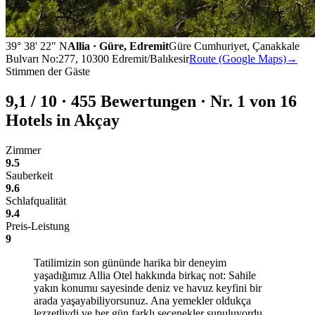
39° 38' 22" N
Allia · Güre, Edremit
Güre Cumhuriyet, Çanakkale
Bulvarı No:277, 10300 Edremit/Balıkesir
Route (Google Maps)
→
Stimmen der Gäste
9,1
/
10
·
455
Bewertungen · Nr. 1 von 16
Hotels in Akçay
Zimmer
9.5
Sauberkeit
9.6
Schlafqualität
9.4
Preis-Leistung
9
Tatilimizin son gününde harika bir deneyim
yaşadığımız Allia Otel hakkında birkaç not: Sahile
yakın konumu sayesinde deniz ve havuz keyfini bir
arada yaşayabiliyorsunuz. Ana yemekler oldukça
lezzetliydi ve her gün farklı seçenekler sunuluyordu,