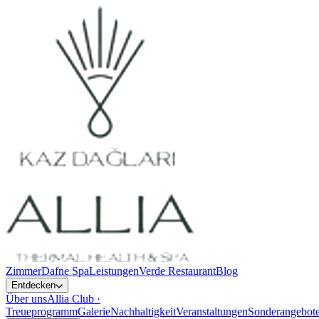
Zimmer
Dafne Spa
Leistungen
Verde Restaurant
Blog
Entdecken
Über uns
Allia Club ·
Treueprogramm
Galerie
Nachhaltigkeit
Veranstaltungen
Sonderangebot