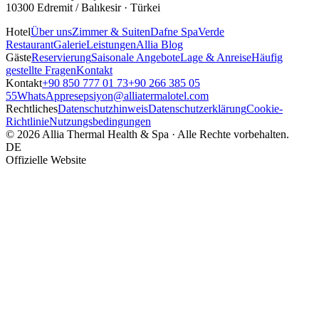
10300 Edremit / Balıkesir · Türkei
Hotel
Über uns
Zimmer & Suiten
Dafne Spa
Verde
Restaurant
Galerie
Leistungen
Allia Blog
Gäste
Reservierung
Saisonale Angebote
Lage & Anreise
Häufig
gestellte Fragen
Kontakt
Kontakt
+90 850 777 01 73
+90 266 385 05
55
WhatsApp
resepsiyon@alliatermalotel.com
Rechtliches
Datenschutzhinweis
Datenschutzerklärung
Cookie-
Richtlinie
Nutzungsbedingungen
© 2026 Allia Thermal Health & Spa · Alle Rechte vorbehalten.
DE
Offizielle Website