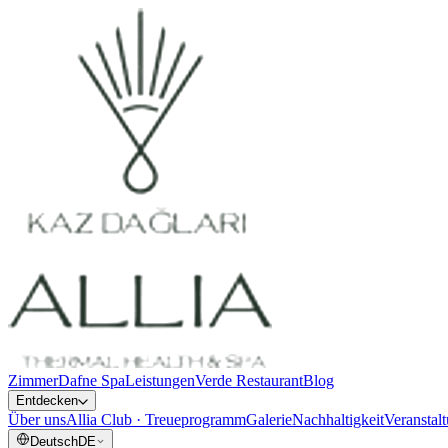
Zimmer
Dafne Spa
Leistungen
Verde Restaurant
Blog
Entdecken
Über uns
Allia Club · Treueprogramm
Galerie
Nachhaltigkeit
Veranstal
Deutsch
DE