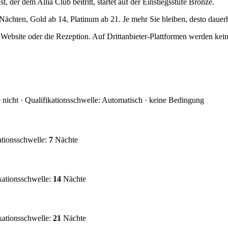
der dem Allia Club beitritt, startet auf der Einstiegsstufe Bronze.
 Nächten, Gold ab 14, Platinum ab 21. Je mehr Sie bleiben, desto dauerh
 Website oder die Rezeption. Auf Drittanbieter-Plattformen werden kei
 nicht
·
Qualifikationsschwelle
:
Automatisch · keine Bedingung
ationsschwelle
:
7
Nächte
kationsschwelle
:
14
Nächte
kationsschwelle
:
21
Nächte