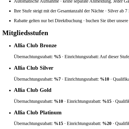
Automatische Aufnahme · keine separate Anmeldung. Jeder Gast, 
Ihre Stufe steigt mit der Gesamtanzahl der Nächte · Silver ab 7
Rabatte gelten nur bei Direktbuchung · buchen Sie über unsere
Mitgliedsstufen
Allia Club
Bronze
Übernachtungsrabatt
:
%
5
·
Einrichtungsrabatt
:
Auf dieser Stufe
Allia Club
Silver
Übernachtungsrabatt
:
%
7
·
Einrichtungsrabatt
:
%
10
·
Qualifik
Allia Club
Gold
Übernachtungsrabatt
:
%
10
·
Einrichtungsrabatt
:
%
15
·
Qualifi
Allia Club
Platinum
Übernachtungsrabatt
:
%
15
·
Einrichtungsrabatt
:
%
20
·
Qualifi