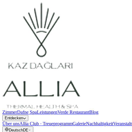
Zimmer
Dafne Spa
Leistungen
Verde Restaurant
Blog
Entdecken
Über uns
Allia Club · Treueprogramm
Galerie
Nachhaltigkeit
Veranstal
Deutsch
DE