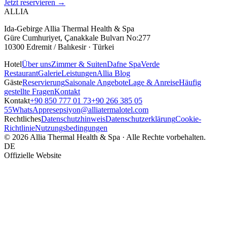
Jetzt reservieren
→
ALLIA
Ida-Gebirge Allia Thermal Health & Spa
Güre Cumhuriyet, Çanakkale Bulvarı No:277
10300 Edremit / Balıkesir · Türkei
Hotel
Über uns
Zimmer & Suiten
Dafne Spa
Verde
Restaurant
Galerie
Leistungen
Allia Blog
Gäste
Reservierung
Saisonale Angebote
Lage & Anreise
Häufig
gestellte Fragen
Kontakt
Kontakt
+90 850 777 01 73
+90 266 385 05
55
WhatsApp
resepsiyon@alliatermalotel.com
Rechtliches
Datenschutzhinweis
Datenschutzerklärung
Cookie-
Richtlinie
Nutzungsbedingungen
© 2026 Allia Thermal Health & Spa · Alle Rechte vorbehalten.
DE
Offizielle Website