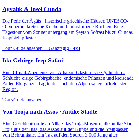
Ayvalık & Insel Cunda
Die Perle der Ägäis · historische griechische Häuser, UNESCO-
Olivenerbe, kretische Küche und türkisfarbene Buchten. Eine
Tagestour vom Sonnenuntergang am Şeytan Sofrası bis zu Cundas
Kopfsteinpflaster.
Tour-Guide ansehen
→
Ganztägig · 4x4
Ida-Gebirge Jeep-Safari
Ein Offroad-Abenteuer von Allia zur Glasterrasse · Şahindere-
Schlucht, eisige Gebirgsbäche, endemische Pflanzen und kreisende
Adler. Ein ganzer Tag in der nach den Alpen sauerstoffreichsten
Region.
Tour-Guide ansehen
→
Von Troja nach Assos · Antike Städte
Eine Geschichtsroute ab Allia · das Troja-Museum, die antike Stadt
Troja aus der Ilias, das Assos auf der Klippe und die Steingassen
von Behramkale. Ein Tag auf den Spuren 3.000 Jahre alter