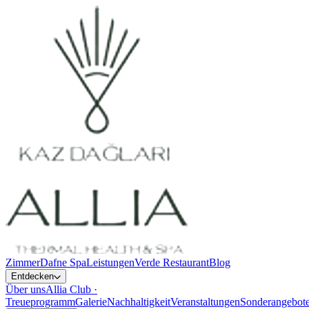
Zimmer
Dafne Spa
Leistungen
Verde Restaurant
Blog
Entdecken
Über uns
Allia Club ·
Treueprogramm
Galerie
Nachhaltigkeit
Veranstaltungen
Sonderangebot