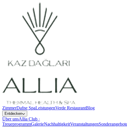
Zimmer
Dafne Spa
Leistungen
Verde Restaurant
Blog
Entdecken
Über uns
Allia Club ·
Treueprogramm
Galerie
Nachhaltigkeit
Veranstaltungen
Sonderangebot