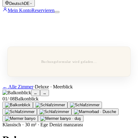
Deutsch
DE
Mein Konto
Reservieren
Buchungsformular wird geladen…
←
Alle Zimmer
·
Deluxe · Meerblick
←
→
0
1
/ 0
8
Balkonblick
Klassisch · 30 m² · Ege Denizi manzarası