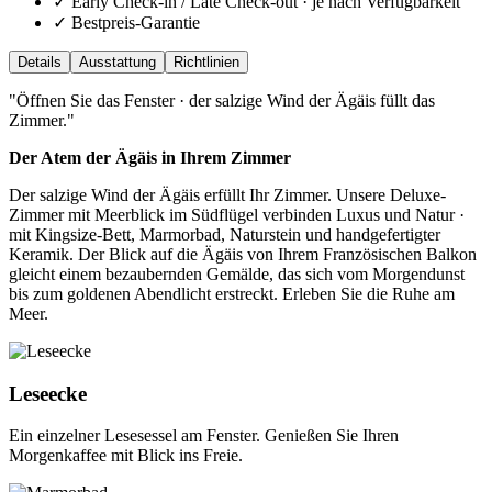
✓ Early Check-in / Late Check-out · je nach Verfügbarkeit
✓ Bestpreis-Garantie
Details
Ausstattung
Richtlinien
"
Öffnen Sie das Fenster · der salzige Wind der Ägäis füllt das
Zimmer.
"
Der Atem der Ägäis in Ihrem Zimmer
Der salzige Wind der Ägäis erfüllt Ihr Zimmer. Unsere Deluxe-
Zimmer mit Meerblick im Südflügel verbinden Luxus und Natur ·
mit Kingsize-Bett, Marmorbad, Naturstein und handgefertigter
Keramik. Der Blick auf die Ägäis von Ihrem Französischen Balkon
gleicht einem bezaubernden Gemälde, das sich vom Morgendunst
bis zum goldenen Abendlicht erstreckt. Erleben Sie die Ruhe am
Meer.
Leseecke
Ein einzelner Lesesessel am Fenster. Genießen Sie Ihren
Morgenkaffee mit Blick ins Freie.