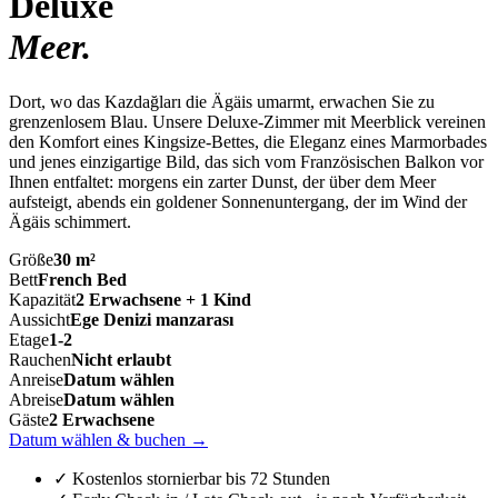
Deluxe
Meer
.
Dort, wo das Kazdağları die Ägäis umarmt, erwachen Sie zu
grenzenlosem Blau. Unsere Deluxe-Zimmer mit Meerblick vereinen
den Komfort eines Kingsize-Bettes, die Eleganz eines Marmorbades
und jenes einzigartige Bild, das sich vom Französischen Balkon vor
Ihnen entfaltet: morgens ein zarter Dunst, der über dem Meer
aufsteigt, abends ein goldener Sonnenuntergang, der im Wind der
Ägäis schimmert.
Größe
30 m²
Bett
French Bed
Kapazität
2 Erwachsene + 1 Kind
Aussicht
Ege Denizi manzarası
Etage
1-2
Rauchen
Nicht erlaubt
Anreise
Datum wählen
Abreise
Datum wählen
Gäste
2 Erwachsene
Datum wählen & buchen
→
✓ Kostenlos stornierbar bis 72 Stunden