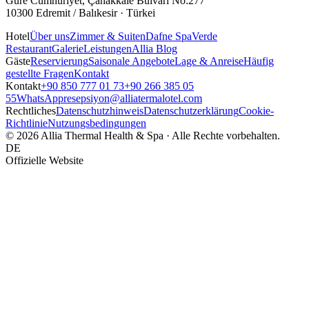
Güre Cumhuriyet, Çanakkale Bulvarı No:277
10300 Edremit / Balıkesir · Türkei
Hotel
Über uns
Zimmer & Suiten
Dafne Spa
Verde
Restaurant
Galerie
Leistungen
Allia Blog
Gäste
Reservierung
Saisonale Angebote
Lage & Anreise
Häufig
gestellte Fragen
Kontakt
Kontakt
+90 850 777 01 73
+90 266 385 05
55
WhatsApp
resepsiyon@alliatermalotel.com
Rechtliches
Datenschutzhinweis
Datenschutzerklärung
Cookie-
Richtlinie
Nutzungsbedingungen
© 2026 Allia Thermal Health & Spa · Alle Rechte vorbehalten.
DE
Offizielle Website