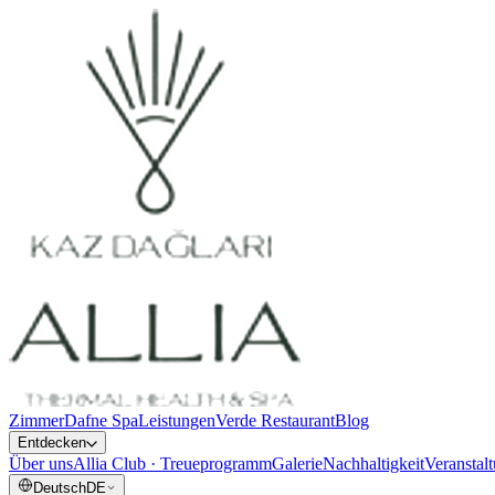
Zimmer
Dafne Spa
Leistungen
Verde Restaurant
Blog
Entdecken
Über uns
Allia Club · Treueprogramm
Galerie
Nachhaltigkeit
Veranstal
Deutsch
DE