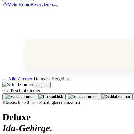
Mein Konto
Reservieren
←
Alle Zimmer
·
Deluxe · Bergblick
←
→
0
1
/ 0
5
Schlafzimmer
Klassisch · 30 m² · Kazdağları manzarası
Deluxe
Ida-Gebirge
.