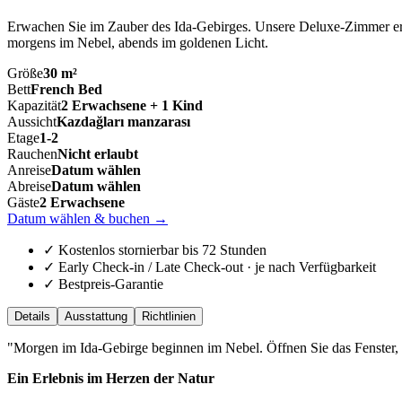
Erwachen Sie im Zauber des Ida-Gebirges. Unsere Deluxe-Zimmer er
morgens im Nebel, abends im goldenen Licht.
Größe
30 m²
Bett
French Bed
Kapazität
2 Erwachsene + 1 Kind
Aussicht
Kazdağları manzarası
Etage
1-2
Rauchen
Nicht erlaubt
Anreise
Datum wählen
Abreise
Datum wählen
Gäste
2 Erwachsene
Datum wählen & buchen
→
✓ Kostenlos stornierbar bis 72 Stunden
✓ Early Check-in / Late Check-out · je nach Verfügbarkeit
✓ Bestpreis-Garantie
Details
Ausstattung
Richtlinien
"
Morgen im Ida-Gebirge beginnen im Nebel. Öffnen Sie das Fenster, 
Ein Erlebnis im Herzen der Natur