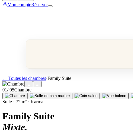
Mon compte
Réserver
←
Toutes les chambres
·
Family Suite
←
→
0
1
/ 0
5
Chambre
Suite · 72 m² · Karma
Family Suite
Mixte
.