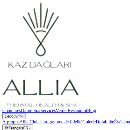
Chambres
Dafne Spa
Services
Verde Restaurant
Blog
Découvrir
À propos
Allia Club · programme de fidélité
Galerie
Durabilité
Événeme
Français
FR