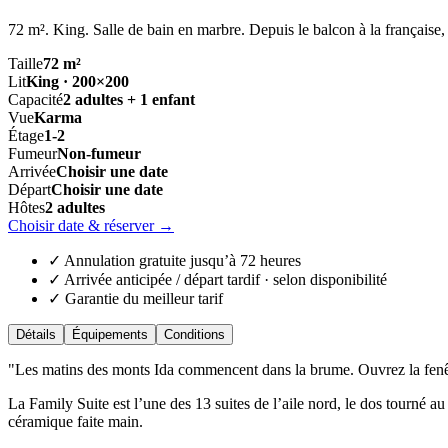
72 m². King. Salle de bain en marbre. Depuis le balcon à la française, 
Taille
72 m²
Lit
King · 200×200
Capacité
2 adultes + 1 enfant
Vue
Karma
Étage
1-2
Fumeur
Non-fumeur
Arrivée
Choisir une date
Départ
Choisir une date
Hôtes
2 adultes
Choisir date & réserver
→
✓ Annulation gratuite jusqu’à 72 heures
✓ Arrivée anticipée / départ tardif · selon disponibilité
✓ Garantie du meilleur tarif
Détails
Équipements
Conditions
"
Les matins des monts Ida commencent dans la brume. Ouvrez la fenêtr
La Family Suite est l’une des 13 suites de l’aile nord, le dos tourné au
céramique faite main.