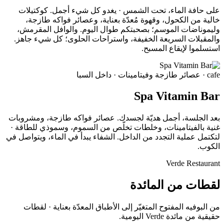
على حافة الماء، تحت الشمس · يغدو كل شيء أجمل. كوكتيلات
خالية من الكحول، وقهوة مُعدّة بعناية، وعصائر فواكه طازجة،
وليموناضات الموسم؛ بصحبتكم طوال اليوم. والوافل المقرمش،
والمقبلات السريعة الخفيفة، واستراحات الحلوى؛ كل شيء جاهز.
استسلموا لإيقاع المسبح.
cafe
· عصائر طازجة وفيتامينات · داخل السبا
Spa Vitamin Bar
بعد الجلسة، أجمل هديّة لجسدك. عصائر فواكه طازجة، ومشروبات
غنية بالفيتامينات، وخلطات تخلّص من السموم، وسموذي للطاقة ·
لتكتمل عملية التجدد من الداخل. الشفاء يبدأ في الماء، ويتواصل في
الكوب.
Verde Restaurant
لقطات من المائدة
من البوفيه المفتوح المتغيّر إلى الأطباق المعدّة بعناية · لقطات
حقيقية من مائدة Verde اليومية.