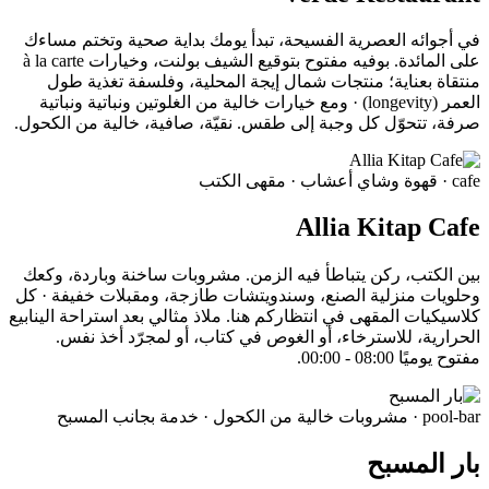
في أجوائه العصرية الفسيحة، تبدأ يومك بداية صحية وتختم مساءك
على المائدة. بوفيه مفتوح بتوقيع الشيف بولنت، وخيارات à la carte
منتقاة بعناية؛ منتجات شمال إيجة المحلية، وفلسفة تغذية طول
العمر (longevity) · ومع خيارات خالية من الغلوتين ونباتية ونباتية
صرفة، تتحوّل كل وجبة إلى طقس. نقيّة، صافية، خالية من الكحول.
cafe
· قهوة وشاي أعشاب · مقهى الكتب
Allia Kitap Cafe
بين الكتب، ركن يتباطأ فيه الزمن. مشروبات ساخنة وباردة، وكعك
وحلويات منزلية الصنع، وسندويتشات طازجة، ومقبلات خفيفة · كل
كلاسيكيات المقهى في انتظاركم هنا. ملاذ مثالي بعد استراحة الينابيع
الحرارية، للاسترخاء، أو الغوص في كتاب، أو لمجرّد أخذ نفس.
مفتوح يوميًا 08:00 - 00:00.
pool-bar
· مشروبات خالية من الكحول · خدمة بجانب المسبح
بار المسبح