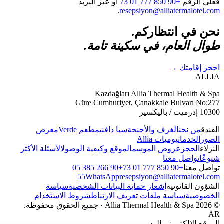
فعلى الرقم
+90 850 777 01 73
أو عبر البريد
.
resepsiyon@alliatermalotel.com
نحن في انتظاركم.
طوال العام، في سكينة تامة.
احجز إقامتك
→
ALLIA
Kazdağları Allia Thermal Health & Spa
Güre Cumhuriyet, Çanakkale Bulvarı No:277
10300 إدرميت / باليكسير
الفندق
من نحن
الغرف والأجنحة
سبا دافني
مطعم Verde
معرض
الصور
الخدمات
يوميات Allia
النزلاء
الحجز
عروض الموسم
الموقع وكيفية الوصول
الأسئلة الأكثر
شيوعًا
تواصل معنا
تواصل معنا
+90 850 777 01 73
+90 266 385 05
55
WhatsApp
resepsiyon@alliatermalotel.com
الشؤون القانونية
إشعار حماية البيانات الشخصية
سياسة
الخصوصية
سياسة ملفات تعريف الارتباط
شروط الاستخدام
© 2026 Allia Thermal Health & Spa · جميع الحقوق محفوظة.
AR
الموقع الإلكتروني الرسمي