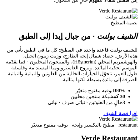
إلى طقس شفاء. مفهوم خالٍ من الكحول.
بصمة المطبخ
الشيف بولنت
·
من جبال إيدا إلى الطبق
للشيف بولنت قاعدة واحدة في المطبخ: كل ما في الطبق يأتي من
هذه الأرض. حصاد شمال إيجة الطازج، وزيت زيتون الجبل،
والهوشمريم المحلي (Höşmerim)، والمنتجون المحليون · فما يقدّمه
الموسم تحكيه المائدة. وبروح الغاسترونوميا المستدامة وفلسفة
طول العمر، تتحوّل الخيارات الخالية من الغلوتين والنباتية والنباتية
الصرفة إلى مائدة بسيطة لكنها مثالية.
100%
بوفيه مفتوح متغيّر
30 كم
شبكة منتجين محليين
3
خالٍ من الغلوتين · نباتي صرف · نباتي
اقرأ قصة الشيف
restaurant
· مطبخ باليكسير وإيجة · بوفيه مفتوح متغيّر
Verde Restaurant