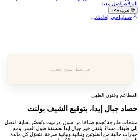
النزلاء
تواصل معنا
العربية
AR
حسابي
احجز إقامتك
جارٍ تحميل نموذج الحجز…
المطاعم وفنون الطهي
حصاد جبال إيدا، بتوقيع الشيف بولنت
منتجات طازجة تُجمع صباحًا من سوق إدرميت وتُحضَّر بعناية؛ لتصل
إلى طبقك مساءً. يلتقي خير جبال إيدا بفلسفة طول العمر. ومع
خيارات خالية من الغلوتين ونباتية ونباتية صرفة، تتحوّل كل مائدة