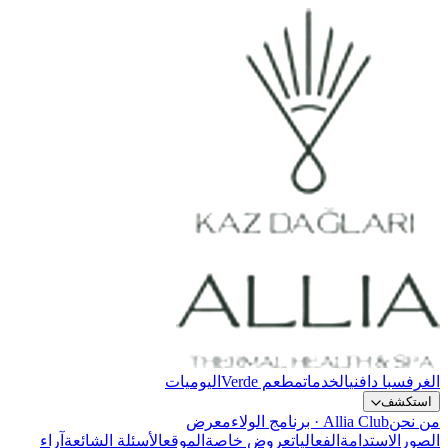
الغرف
سبا دافني
الخدمات
مطعم Verde
اليوميات
استكشف
من نحن
Allia Club · برنامج الولاء
معرض
الصور
الاستدامة
الفعاليات
عروض خاصة
الموقع
الأسئلة الشائعة
آراء