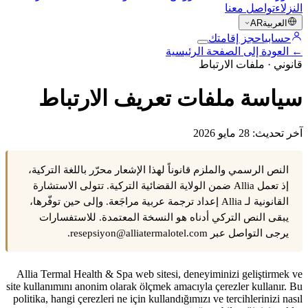
النزلاء
تواصل معنا
العربية
AR
حسابي
احجز إقامتك
←
العودة إلى الصفحة الرئيسية
قانوني · ملفات الارتباط
سياسة ملفات تعريف الارتباط
آخر تحديث: 28 مايو 2026
النص الرسمي والملزم قانوناً لهذا الإشعار محرّر باللغة التركية،
إذ تعمل Allia ضمن الولاية القضائية التركية. تتولى الاستشارة
القانونية لـ Allia إعداد ترجمة عربية مراجَعة. وإلى حين توفّرها،
يبقى النص التركي أدناه هو النسخة المعتمدة. للاستفسارات
يرجى التواصل عبر resepsiyon@alliatermalotel.com.
Allia Termal Health & Spa web sitesi, deneyiminizi geliştirmek ve
site kullanımını anonim olarak ölçmek amacıyla çerezler kullanır. Bu
politika, hangi çerezleri ne için kullandığımızı ve tercihlerinizi nasıl