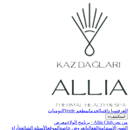
الغرف
سبا دافني
الخدمات
مطعم Verde
اليوميات
استكشف
من نحن
Allia Club · برنامج الولاء
معرض
الصور
الاستدامة
الفعاليات
عروض خاصة
الموقع
الأسئلة الشائعة
آراء