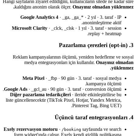
Hangi sayfaların ziyaret edildiğini, kullanıcıların sitede ne kadar süre
kaldığını anonim olarak ölçer.
Onayınız olmadan yüklenmez.
Google Analytics 4
· _ga, _ga_* · 2 yıl · 3. taraf · IP
anonimleştirme aktif.
Microsoft Clarity
· _clck, _clsk · 1 yıl · 3. taraf · session
replay + heatmap.
3. Pazarlama çerezleri (opt-in)
Reklam kampanyalarının ölçümü, yeniden hedefleme ve sosyal
medya entegrasyonları için kullanılır.
Onayınız olmadan
yüklenmez.
Meta Pixel
· _fbp · 90 gün · 3. taraf · sosyal medya
kampanya ölçümü.
Google Ads
· _gcl_au · 90 gün · 3. taraf · conversion ölçümü.
Diğer pazarlama tedarikçileri
· ileride etkinleştirilirse bu
liste güncellenecektir (TikTok Pixel, Hotjar, Yandex Metrica,
Pinterest Tag, Bing UET).
4. Üçüncü taraf entegrasyonları
Exely rezervasyon motoru
·
sayfasında ve search
/booking
form widget'ında çalışır. Exely kendi gizlilik politikasına