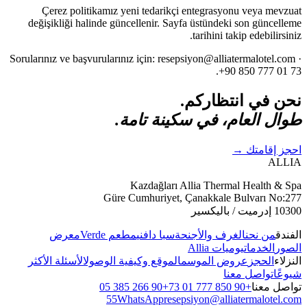
Çerez politikamız yeni tedarikçi entegrasyonu veya mevzuat
değişikliği halinde güncellenir. Sayfa üstündeki son güncelleme
tarihini takip edebilirsiniz.
Sorularınız ve başvurularınız için: resepsiyon@alliatermalotel.com ·
+90 850 777 01 73.
نحن في انتظاركم.
طوال العام، في سكينة تامة.
احجز إقامتك
→
ALLIA
Kazdağları Allia Thermal Health & Spa
Güre Cumhuriyet, Çanakkale Bulvarı No:277
10300 إدرميت / باليكسير
الفندق
من نحن
الغرف والأجنحة
سبا دافني
مطعم Verde
معرض
الصور
الخدمات
يوميات Allia
النزلاء
الحجز
عروض الموسم
الموقع وكيفية الوصول
الأسئلة الأكثر
شيوعًا
تواصل معنا
تواصل معنا
+90 850 777 01 73
+90 266 385 05
55
WhatsApp
resepsiyon@alliatermalotel.com