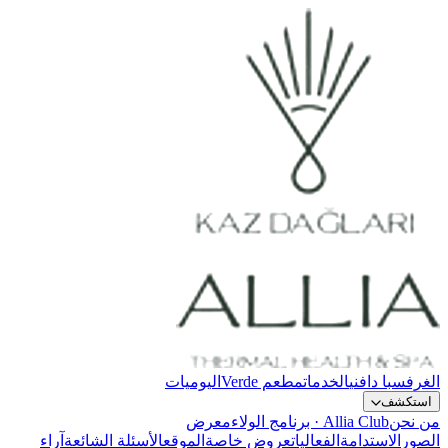
الغرف
سبا دافني
الخدمات
مطعم Verde
اليوميات
استكشف
من نحن
Allia Club · برنامج الولاء
معرض
الصور
الاستدامة
الفعاليات
عروض خاصة
الموقع
الأسئلة الشائعة
آراء