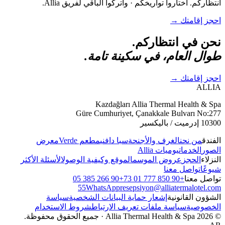
انتظاركم. اختاروا تواريخكم · واتركوا الباقي لفريق Allia.
احجز إقامتك
→
نحن في انتظاركم.
طوال العام، في سكينة تامة.
احجز إقامتك
→
ALLIA
Kazdağları Allia Thermal Health & Spa
Güre Cumhuriyet, Çanakkale Bulvarı No:277
10300 إدرميت / باليكسير
الفندق
من نحن
الغرف والأجنحة
سبا دافني
مطعم Verde
معرض
الصور
الخدمات
يوميات Allia
النزلاء
الحجز
عروض الموسم
الموقع وكيفية الوصول
الأسئلة الأكثر
شيوعًا
تواصل معنا
تواصل معنا
+90 850 777 01 73
+90 266 385 05
55
WhatsApp
resepsiyon@alliatermalotel.com
الشؤون القانونية
إشعار حماية البيانات الشخصية
سياسة
الخصوصية
سياسة ملفات تعريف الارتباط
شروط الاستخدام
© 2026 Allia Thermal Health & Spa · جميع الحقوق محفوظة.