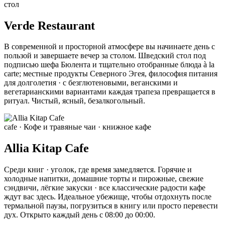
стол
Verde Restaurant
В современной и просторной атмосфере вы начинаете день с
пользой и завершаете вечер за столом. Шведский стол под
подписью шефа Бюлента и тщательно отобранные блюда à la
carte; местные продукты Северного Эгея, философия питания
для долголетия · с безглютеновыми, веганскими и
вегетарианскими вариантами каждая трапеза превращается в
ритуал. Чистый, ясный, безалкогольный.
cafe
· Кофе и травяные чаи · книжное кафе
Allia Kitap Cafe
Среди книг · уголок, где время замедляется. Горячие и
холодные напитки, домашние торты и пирожные, свежие
сэндвичи, лёгкие закуски · все классические радости кафе
ждут вас здесь. Идеальное убежище, чтобы отдохнуть после
термальной паузы, погрузиться в книгу или просто перевести
дух. Открыто каждый день с 08:00 до 00:00.