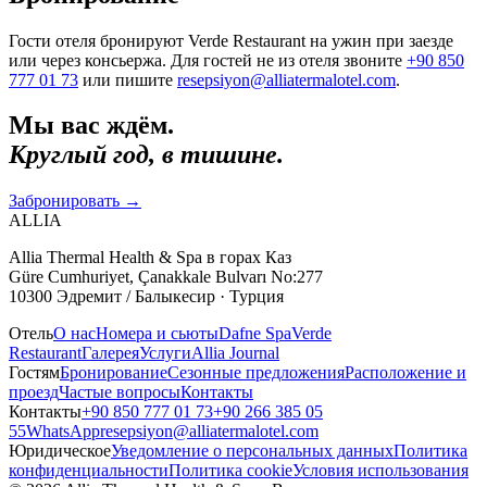
Гости отеля бронируют Verde Restaurant на ужин при заезде
или через консьержа. Для гостей не из отеля звоните
+90 850
777 01 73
или пишите
resepsiyon@alliatermalotel.com
.
Мы вас ждём.
Круглый год, в тишине.
Забронировать
→
ALLIA
Allia Thermal Health & Spa в горах Каз
Güre Cumhuriyet, Çanakkale Bulvarı No:277
10300 Эдремит / Балыкесир · Турция
Отель
О нас
Номера и сьюты
Dafne Spa
Verde
Restaurant
Галерея
Услуги
Allia Journal
Гостям
Бронирование
Сезонные предложения
Расположение и
проезд
Частые вопросы
Контакты
Контакты
+90 850 777 01 73
+90 266 385 05
55
WhatsApp
resepsiyon@alliatermalotel.com
Юридическое
Уведомление о персональных данных
Политика
конфиденциальности
Политика cookie
Условия использования