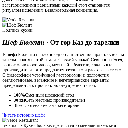
вегетарианскими вариантами каждый стол становится
ритуалом исцеления. Безалкогольная концепция.
Подпись кухни
Шеф Бюлент
·
От гор Каз до тарелки
У шефа Бюлента на кухне одно-единственное правило: всё на
тарелке родом с этой земли. Свежий урожай Северного Эгея,
горное оливковое масло, местный Höşmerim, локальные
производители · что предлагает сезон, то и рассказывает стол.
С философией устойчивой гастрономии и долголетия
безглютеновые, веганские и вегетарианские варианты
превращаются в простой, но безупречный стол.
100%
Сменный шведский стол
30 км
Сеть местных производителей
3
Без глютена · веган · вегетариан
Читать историю шефа
restaurant
· Кухня Балыкесира и Эгеи · сменный шведский