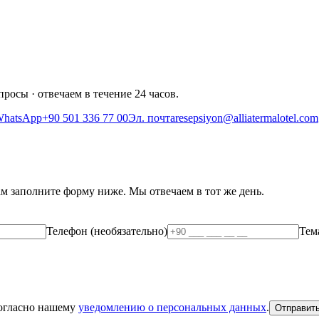
росы · отвечаем в течение 24 часов.
hatsApp
+90 501 336 77 00
Эл. почта
resepsiyon@alliatermalotel.com
м заполните форму ниже. Мы отвечаем в тот же день.
Телефон (необязательно)
Тем
согласно нашему
уведомлению о персональных данных
.
Отправит