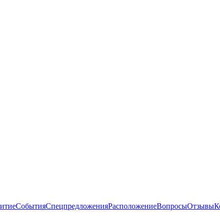
витие
События
Спецпредложения
Расположение
Вопросы
Отзывы
К