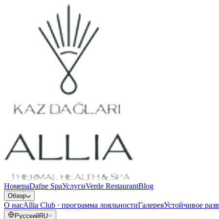
Номера
Dafne Spa
Услуги
Verde Restaurant
Blog
Обзор
О нас
Allia Club · программа лояльности
Галерея
Устойчивое раз
Русский
RU