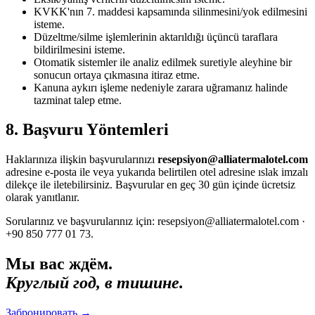
KVKK'nın 7. maddesi kapsamında silinmesini/yok edilmesini
isteme.
Düzeltme/silme işlemlerinin aktarıldığı üçüncü taraflara
bildirilmesini isteme.
Otomatik sistemler ile analiz edilmek suretiyle aleyhine bir
sonucun ortaya çıkmasına itiraz etme.
Kanuna aykırı işleme nedeniyle zarara uğramanız halinde
tazminat talep etme.
8. Başvuru Yöntemleri
Haklarınıza ilişkin başvurularınızı
resepsiyon@alliatermalotel.com
adresine e-posta ile veya yukarıda belirtilen otel adresine ıslak imzalı
dilekçe ile iletebilirsiniz. Başvurular en geç 30 gün içinde ücretsiz
olarak yanıtlanır.
Sorularınız ve başvurularınız için: resepsiyon@alliatermalotel.com ·
+90 850 777 01 73.
Мы вас ждём.
Круглый год, в тишине.
Забронировать
→