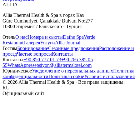
ALLIA
Allia Thermal Health & Spa в горах Каз
Güre Cumhuriyet, Çanakkale Bulvarı No:277
10300 Эдремит / Балыкесир · Турция
Отель
О нас
Номера и сьюты
Dafne Spa
Verde
Restaurant
Галерея
Услуги
Allia Journal
Гостям
Бронирование
Сезонные предложения
Расположение и
проезд
Частые вопросы
Контакты
Контакты
+90 850 777 01 73
+90 266 385 05
55
WhatsApp
resepsiyon@alliatermalotel.com
Юридическое
Уведомление о персональных данных
Политика
конфиденциальности
Политика cookie
Условия использования
© 2026 Allia Thermal Health & Spa · Все права защищены.
RU
Официальный сайт