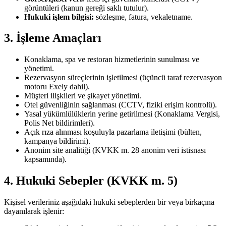
görüntüleri (kanun gereği saklı tutulur).
Hukuki işlem bilgisi:
sözleşme, fatura, vekaletname.
3. İşleme Amaçları
Konaklama, spa ve restoran hizmetlerinin sunulması ve
yönetimi.
Rezervasyon süreçlerinin işletilmesi (üçüncü taraf rezervasyon
motoru Exely dahil).
Müşteri ilişkileri ve şikayet yönetimi.
Otel güvenliğinin sağlanması (CCTV, fiziki erişim kontrolü).
Yasal yükümlülüklerin yerine getirilmesi (Konaklama Vergisi,
Polis Net bildirimleri).
Açık rıza alınması koşuluyla pazarlama iletişimi (bülten,
kampanya bildirimi).
Anonim site analitiği (KVKK m. 28 anonim veri istisnası
kapsamında).
4. Hukuki Sebepler (KVKK m. 5)
Kişisel verileriniz aşağıdaki hukuki sebeplerden bir veya birkaçına
dayanılarak işlenir: