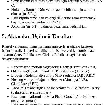
Sözleşmenin kurulması veya ifası için zorunlu olması (m. 5/2-
c).
Hukuki yükümlülüğün yerine getirilebilmesi için zorunlu
olması (m. 5/2-ç).
İlgili kişinin temel hak ve özgürlüklerine zarar vermemek
kaydıyla meşru menfaat (m. 5/2-f).
Açık rıza (m. 5/1) · yalnızca pazarlama iletişimi için.
5. Aktarılan Üçüncü Taraflar
Kişisel verileriniz hizmet sağlama amacıyla aşağıdaki kategori
üçüncü taraflarla paylaşılabilir. Tam liste ve veri kategorisi bazlı
aktarım Çerez Politikası ve Gizlilik Politikası sayfalarında
detaylandırılmıştır.
Rezervasyon motoru sağlayıcısı:
Exely
(Hırvatistan / AB).
Ödeme sağlayıcıları: banka POS sistemleri (Türkiye).
E-posta gönderim altyapısı: SMTP sağlayıcı (AB / ABD).
Hosting ve içerik dağıtım: Hetzner (Almanya / AB),
Cloudflare (ABD).
Anonim site analitiği: Google Analytics 4, Microsoft Clarity
(yalnızca onayınız sonrası).
Pazarlama platformları: Meta Pixel, Google Ads (yalnızca
onayınız sonrası).
Yasal merciler: ilgili kamu kurum ve kuruluşları (kanun gereği