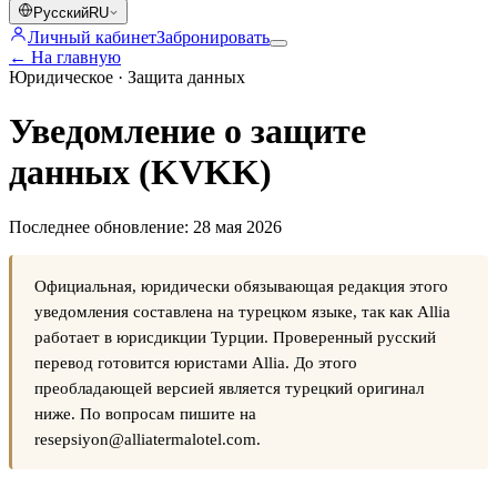
Русский
RU
Личный кабинет
Забронировать
←
На главную
Юридическое · Защита данных
Уведомление о защите
данных (KVKK)
Последнее обновление: 28 мая 2026
Официальная, юридически обязывающая редакция этого
уведомления составлена на турецком языке, так как Allia
работает в юрисдикции Турции. Проверенный русский
перевод готовится юристами Allia. До этого
преобладающей версией является турецкий оригинал
ниже. По вопросам пишите на
resepsiyon@alliatermalotel.com.