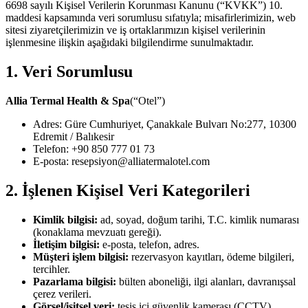
6698 sayılı Kişisel Verilerin Korunması Kanunu (“KVKK”) 10.
maddesi kapsamında veri sorumlusu sıfatıyla; misafirlerimizin, web
sitesi ziyaretçilerimizin ve iş ortaklarımızın kişisel verilerinin
işlenmesine ilişkin aşağıdaki bilgilendirme sunulmaktadır.
1. Veri Sorumlusu
Allia Termal Health & Spa
(“Otel”)
Adres: Güre Cumhuriyet, Çanakkale Bulvarı No:277, 10300
Edremit / Balıkesir
Telefon: +90 850 777 01 73
E-posta: resepsiyon@alliatermalotel.com
2. İşlenen Kişisel Veri Kategorileri
Kimlik bilgisi:
ad, soyad, doğum tarihi, T.C. kimlik numarası
(konaklama mevzuatı gereği).
İletişim bilgisi:
e-posta, telefon, adres.
Müşteri işlem bilgisi:
rezervasyon kayıtları, ödeme bilgileri,
tercihler.
Pazarlama bilgisi:
bülten aboneliği, ilgi alanları, davranışsal
çerez verileri.
Görsel/işitsel veri:
tesis içi güvenlik kamerası (CCTV)