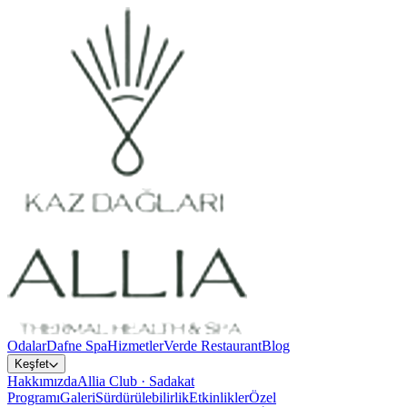
Odalar
Dafne Spa
Hizmetler
Verde Restaurant
Blog
Keşfet
Hakkımızda
Allia Club · Sadakat
Programı
Galeri
Sürdürülebilirlik
Etkinlikler
Özel