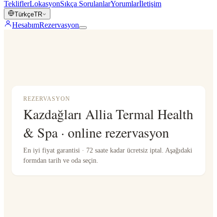
Teklifler
Lokasyon
Sıkça Sorulanlar
Yorumlar
İletişim
Türkçe
TR
Hesabım
Rezervasyon
REZERVASYON
Kazdağları Allia Termal Health
& Spa · online rezervasyon
En iyi fiyat garantisi · 72 saate kadar ücretsiz iptal. Aşağıdaki
formdan tarih ve oda seçin.