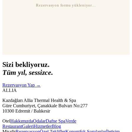
Rezervasyon formu yükleniyor…
Sizi bekliyoruz.
Tüm yıl, sessizce.
Rezervasyon Yap
→
ALLIA
Kazdağları Allia Thermal Health & Spa
Güre Cumhuriyet, Çanakkale Bulvarı No:277
10300 Edremit / Balıkesir
Otel
Hakkımızda
Odalar
Dafne Spa
Verde
Restaurant
Galeri
Hizmetler
Blog
Misafir
Rezervasyon
Özel Teklifler
Konum
Sık Sorulanlar
İletişim