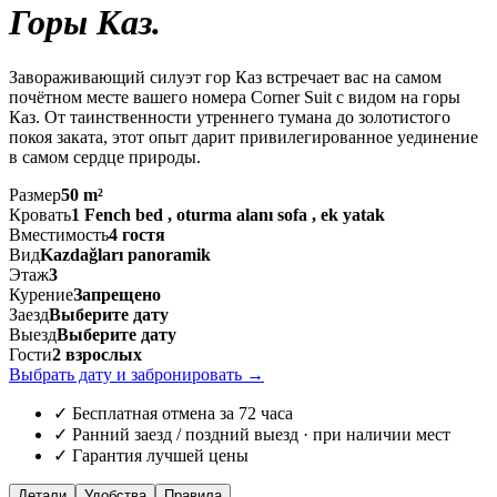
Горы Каз
.
Завораживающий силуэт гор Каз встречает вас на самом
почётном месте вашего номера Corner Suit с видом на горы
Каз. От таинственности утреннего тумана до золотистого
покоя заката, этот опыт дарит привилегированное уединение
в самом сердце природы.
Размер
50 m²
Кровать
1 Fench bed , oturma alanı sofa , ek yatak
Вместимость
4 гостя
Вид
Kazdağları panoramik
Этаж
3
Курение
Запрещено
Заезд
Выберите дату
Выезд
Выберите дату
Гости
2 взрослых
Выбрать дату и забронировать
→
✓ Бесплатная отмена за 72 часа
✓ Ранний заезд / поздний выезд · при наличии мест
✓ Гарантия лучшей цены
Детали
Удобства
Правила