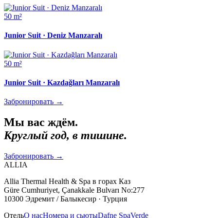
50 m²
Junior Suit · Deniz Manzaralı
50 m²
Junior Suit · Kazdağları Manzaralı
Забронировать
→
Мы вас ждём.
Круглый год, в тишине.
Забронировать
→
ALLIA
Allia Thermal Health & Spa в горах Каз
Güre Cumhuriyet, Çanakkale Bulvarı No:277
10300 Эдремит / Балыкесир · Турция
Отель
О нас
Номера и сьюты
Dafne Spa
Verde