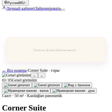
Русский
RU
Личный кабинет
Забронировать
Загрузка формы бронирования…
←
Все номера
·
Corner Suite · горы
←
→
0
1
/ 0
5
Genel görünüm
Сьют · 50 m² · Kazdağları panoramik
Corner Suite