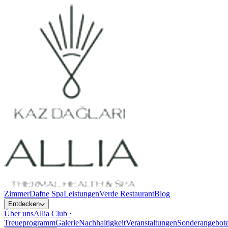
Zimmer
Dafne Spa
Leistungen
Verde Restaurant
Blog
Entdecken
Über uns
Allia Club ·
Treueprogramm
Galerie
Nachhaltigkeit
Veranstaltungen
Sonderangebot