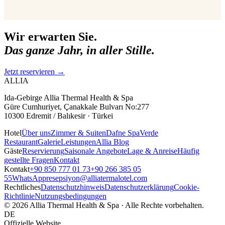
Wir erwarten Sie.
Das ganze Jahr, in aller Stille.
Jetzt reservieren
→
ALLIA
Ida-Gebirge Allia Thermal Health & Spa
Güre Cumhuriyet, Çanakkale Bulvarı No:277
10300 Edremit / Balıkesir · Türkei
Hotel
Über uns
Zimmer & Suiten
Dafne Spa
Verde
Restaurant
Galerie
Leistungen
Allia Blog
Gäste
Reservierung
Saisonale Angebote
Lage & Anreise
Häufig
gestellte Fragen
Kontakt
Kontakt
+90 850 777 01 73
+90 266 385 05
55
WhatsApp
resepsiyon@alliatermalotel.com
Rechtliches
Datenschutzhinweis
Datenschutzerklärung
Cookie-
Richtlinie
Nutzungsbedingungen
© 2026 Allia Thermal Health & Spa · Alle Rechte vorbehalten.
DE
Offizielle Website