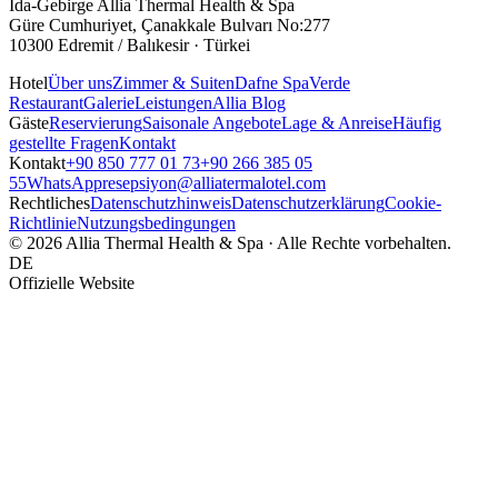
Ida-Gebirge Allia Thermal Health & Spa
Güre Cumhuriyet, Çanakkale Bulvarı No:277
10300 Edremit / Balıkesir · Türkei
Hotel
Über uns
Zimmer & Suiten
Dafne Spa
Verde
Restaurant
Galerie
Leistungen
Allia Blog
Gäste
Reservierung
Saisonale Angebote
Lage & Anreise
Häufig
gestellte Fragen
Kontakt
Kontakt
+90 850 777 01 73
+90 266 385 05
55
WhatsApp
resepsiyon@alliatermalotel.com
Rechtliches
Datenschutzhinweis
Datenschutzerklärung
Cookie-
Richtlinie
Nutzungsbedingungen
© 2026 Allia Thermal Health & Spa · Alle Rechte vorbehalten.
DE
Offizielle Website