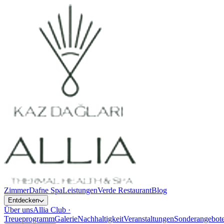
Zimmer
Dafne Spa
Leistungen
Verde Restaurant
Blog
Entdecken
Über uns
Allia Club ·
Treueprogramm
Galerie
Nachhaltigkeit
Veranstaltungen
Sonderangebot