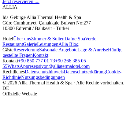
Jetzt reservieren
→
ALLIA
Ida-Gebirge Allia Thermal Health & Spa
Güre Cumhuriyet, Çanakkale Bulvarı No:277
10300 Edremit / Balıkesir · Türkei
Hotel
Über uns
Zimmer & Suiten
Dafne Spa
Verde
Restaurant
Galerie
Leistungen
Allia Blog
Gäste
Reservierung
Saisonale Angebote
Lage & Anreise
Häufig
gestellte Fragen
Kontakt
Kontakt
+90 850 777 01 73
+90 266 385 05
55
WhatsApp
resepsiyon@alliatermalotel.com
Rechtliches
Datenschutzhinweis
Datenschutzerklärung
Cookie-
Richtlinie
Nutzungsbedingungen
© 2026 Allia Thermal Health & Spa · Alle Rechte vorbehalten.
DE
Offizielle Website