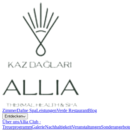
Zimmer
Dafne Spa
Leistungen
Verde Restaurant
Blog
Entdecken
Über uns
Allia Club ·
Treueprogramm
Galerie
Nachhaltigkeit
Veranstaltungen
Sonderangebot