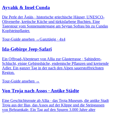
Ayvalık & Insel Cunda
Die Perle der Ägäis · historische griechische Häuser, UNESCO-
Olivenerbe, kretische Küche und türkisfarbene Buchten. Eine
Tagestour vom Sonnenuntergang am Şeytan Sofrası bis zu Cundas
Kopfsteinpflaster.
Tour-Guide ansehen
→
Ganztägig · 4x4
Ida-Gebirge Jeep-Safari
Ein Offroad-Abenteuer von Allia zur Glasterrasse · Şahindere-
Schlucht, eisige Gebirgsbäche, endemische Pflanzen und kreisende
Adler. Ein ganzer Tag in der nach den Alpen sauerstoffreichsten
Region.
Tour-Guide ansehen
→
Von Troja nach Assos · Antike Städte
Eine Geschichtsroute ab Allia · das Troja-Museum, die antike Stadt
Troja aus der Ilias, das Assos auf der Klippe und die Steingassen
von Behramkale. Ein Tag auf den Spuren 3.000 Jahre alter