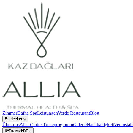
Zimmer
Dafne Spa
Leistungen
Verde Restaurant
Blog
Entdecken
Über uns
Allia Club · Treueprogramm
Galerie
Nachhaltigkeit
Veranstal
Deutsch
DE