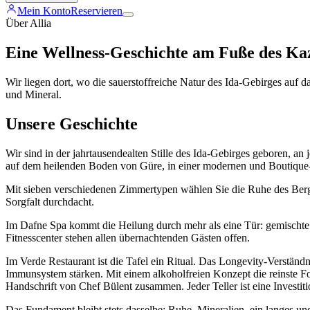
Mein Konto
Reservieren
Über Allia
Eine Wellness-Geschichte am Fuße des Ka
Wir liegen dort, wo die sauerstoffreiche Natur des Ida-Gebirges auf das
und Mineral.
Unsere Geschichte
Wir sind in der jahrtausendealten Stille des Ida-Gebirges geboren, an
auf dem heilenden Boden von Güre, in einer modernen und Boutique-A
Mit sieben verschiedenen Zimmertypen wählen Sie die Ruhe des Berge
Sorgfalt durchdacht.
Im Dafne Spa kommt die Heilung durch mehr als eine Tür: gemischte
Fitnesscenter stehen allen übernachtenden Gästen offen.
Im Verde Restaurant ist die Tafel ein Ritual. Das Longevity-Verständn
Immunsystem stärken. Mit einem alkoholfreien Konzept die reinste For
Handschrift von Chef Bülent zusammen. Jeder Teller ist eine Investit
Das Fundament bleibt stets dasselbe: Ruhe, Mineralien, ein langes u