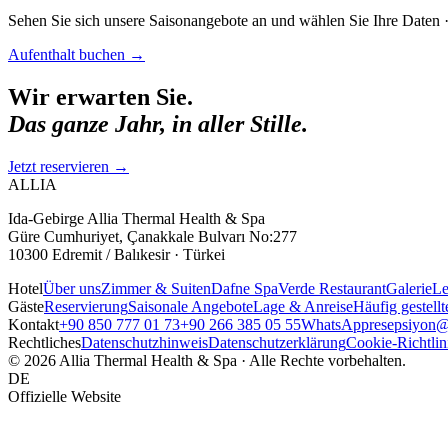
Sehen Sie sich unsere Saisonangebote an und wählen Sie Ihre Daten ·
Aufenthalt buchen
→
Wir erwarten Sie.
Das ganze Jahr, in aller Stille.
Jetzt reservieren
→
ALLIA
Ida-Gebirge Allia Thermal Health & Spa
Güre Cumhuriyet, Çanakkale Bulvarı No:277
10300 Edremit / Balıkesir · Türkei
Hotel
Über uns
Zimmer & Suiten
Dafne Spa
Verde Restaurant
Galerie
Le
Gäste
Reservierung
Saisonale Angebote
Lage & Anreise
Häufig gestell
Kontakt
+90 850 777 01 73
+90 266 385 05 55
WhatsApp
resepsiyon@
Rechtliches
Datenschutzhinweis
Datenschutzerklärung
Cookie-Richtlin
© 2026 Allia Thermal Health & Spa · Alle Rechte vorbehalten.
DE
Offizielle Website