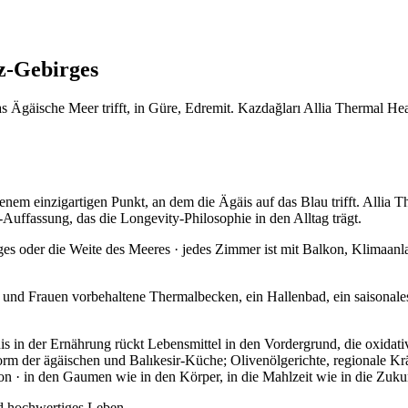
z-Gebirges
 Ägäische Meer trifft, in Güre, Edremit. Kazdağları Allia Thermal Health
 jenem einzigartigen Punkt, an dem die Ägäis auf das Blau trifft. Allia 
uffassung, das die Longevity-Philosophie in den Alltag trägt.
s oder die Weite des Meeres · jedes Zimmer ist mit Balkon, Klimaanlag
 und Frauen vorbehaltene Thermalbecken, ein Hallenbad, ein saisonale
is in der Ernährung rückt Lebensmittel in den Vordergrund, die oxidati
m der ägäischen und Balıkesir-Küche; Olivenölgerichte, regionale Kräu
ion · in den Gaumen wie in den Körper, in die Mahlzeit wie in die Zuku
nd hochwertiges Leben.