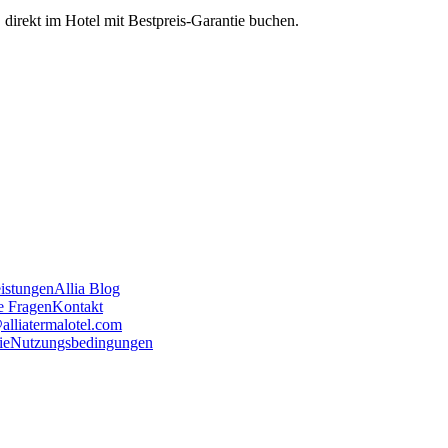
 direkt im Hotel mit Bestpreis-Garantie buchen.
istungen
Allia Blog
te Fragen
Kontakt
alliatermalotel.com
ie
Nutzungsbedingungen