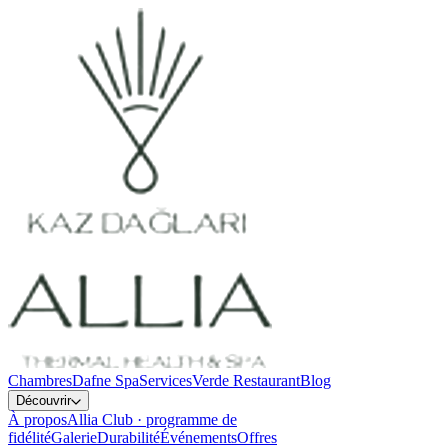
Chambres
Dafne Spa
Services
Verde Restaurant
Blog
Découvrir
À propos
Allia Club · programme de
fidélité
Galerie
Durabilité
Événements
Offres