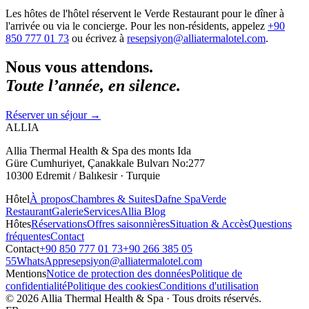
Les hôtes de l'hôtel réservent le Verde Restaurant pour le dîner à
l'arrivée ou via le concierge. Pour les non-résidents, appelez
+90
850 777 01 73
ou écrivez à
resepsiyon@alliatermalotel.com
.
Nous vous attendons.
Toute l’année, en silence.
Réserver un séjour
→
ALLIA
Allia Thermal Health & Spa des monts Ida
Güre Cumhuriyet, Çanakkale Bulvarı No:277
10300 Edremit / Balıkesir · Turquie
Hôtel
À propos
Chambres & Suites
Dafne Spa
Verde
Restaurant
Galerie
Services
Allia Blog
Hôtes
Réservations
Offres saisonnières
Situation & Accès
Questions
fréquentes
Contact
Contact
+90 850 777 01 73
+90 266 385 05
55
WhatsApp
resepsiyon@alliatermalotel.com
Mentions
Notice de protection des données
Politique de
confidentialité
Politique des cookies
Conditions d'utilisation
© 2026 Allia Thermal Health & Spa · Tous droits réservés.