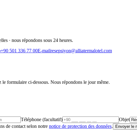
lles · nous répondons sous 24 heures.
p
+90 501 336 77 00
E-mail
resepsiyon@alliatermalotel.com
ez le formulaire ci-dessous. Nous répondons le jour même.
Téléphone (facultatif)
Objet
ns de contact selon notre
notice de protection des données
.
Envoyer le