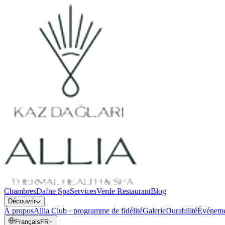
Chambres
Dafne Spa
Services
Verde Restaurant
Blog
Découvrir
À propos
Allia Club · programme de fidélité
Galerie
Durabilité
Événeme
Français
FR