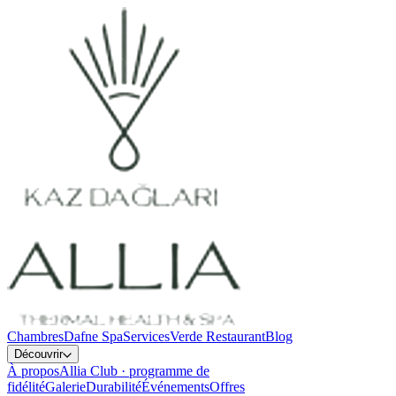
Chambres
Dafne Spa
Services
Verde Restaurant
Blog
Découvrir
À propos
Allia Club · programme de
fidélité
Galerie
Durabilité
Événements
Offres