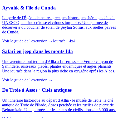
Ayvalık & l'île de Cunda
La perle de l'Égée · demeures grecques historiques, héritage oléicole
UNESCO, cuisine crétoise et criques turquoise. Une journée de
découverte du coucher de soleil de Şeytan Sofrası aux ruelles pavées
de Cunda.
Voir le guide de l'excursion
→
Journée · 4x4
Safari en jeep dans les monts Ida
Une aventure tout-terrain d'Allia à la Terrasse de Verre · canyon de
Şahindere, ruisseaux glacés, plantes endémiques et aigles planants.
Une journée dans la région la plus riche en oxygène après les Alpes.
Voir le guide de l'excursion
→
De Troie à Assos · Cités antiques
Un itinéraire historique au départ d'Allia · le musée de Troie, la cité
antique de Troie de l'Iliade, Assos perchée et les ruelles de pierre de
Behramkale. Une journée sur les traces de civilisations de 3 000 ans.