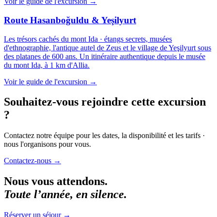
Voir le guide de l'excursion
→
Route Hasanboğuldu & Yeşilyurt
Les trésors cachés du mont Ida · étangs secrets, musées
d'ethnographie, l'antique autel de Zeus et le village de Yeşilyurt sous
des platanes de 600 ans. Un itinéraire authentique depuis le musée
du mont Ida, à 1 km d'Allia.
Voir le guide de l'excursion
→
Souhaitez-vous rejoindre cette excursion
?
Contactez notre équipe pour les dates, la disponibilité et les tarifs ·
nous l'organisons pour vous.
Contactez-nous
→
Nous vous attendons.
Toute l’année, en silence.
Réserver un séjour
→