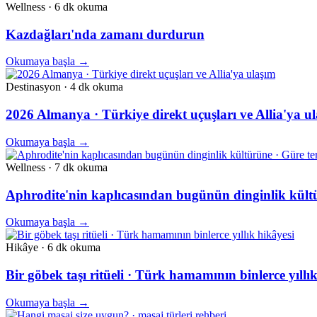
Wellness
·
6 dk
okuma
Kazdağları'nda zamanı durdurun
Okumaya başla
→
Destinasyon
·
4 dk
okuma
2026 Almanya · Türkiye direkt uçuşları ve Allia'ya u
Okumaya başla
→
Wellness
·
7 dk
okuma
Aphrodite'nin kaplıcasından bugünün dinginlik kült
Okumaya başla
→
Hikâye
·
6 dk
okuma
Bir göbek taşı ritüeli · Türk hamamının binlerce yıllı
Okumaya başla
→