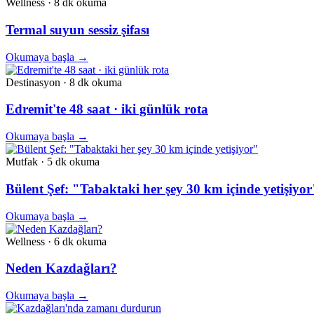
Wellness
·
8 dk
okuma
Termal suyun sessiz şifası
Okumaya başla
→
Destinasyon
·
8 dk
okuma
Edremit'te 48 saat · iki günlük rota
Okumaya başla
→
Mutfak
·
5 dk
okuma
Bülent Şef: "Tabaktaki her şey 30 km içinde yetişiyor
Okumaya başla
→
Wellness
·
6 dk
okuma
Neden Kazdağları?
Okumaya başla
→