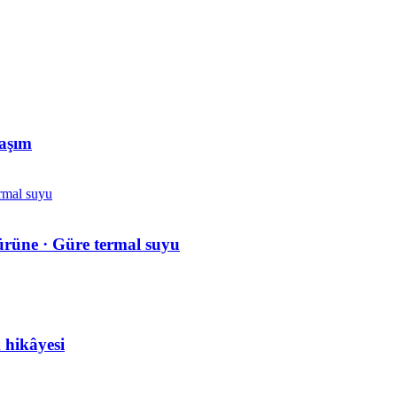
laşım
ürüne · Güre termal suyu
k hikâyesi