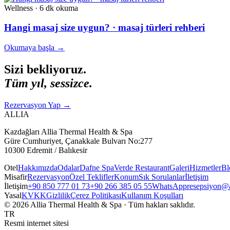
Wellness
·
6 dk
okuma
Hangi masaj size uygun? · masaj türleri rehberi
Okumaya başla
→
Sizi bekliyoruz.
Tüm yıl, sessizce.
Rezervasyon Yap
→
ALLIA
Kazdağları Allia Thermal Health & Spa
Güre Cumhuriyet, Çanakkale Bulvarı No:277
10300 Edremit / Balıkesir
Otel
Hakkımızda
Odalar
Dafne Spa
Verde Restaurant
Galeri
Hizmetler
Bl
Misafir
Rezervasyon
Özel Teklifler
Konum
Sık Sorulanlar
İletişim
İletişim
+90 850 777 01 73
+90 266 385 05 55
WhatsApp
resepsiyon@a
Yasal
KVKK
Gizlilik
Çerez Politikası
Kullanım Koşulları
© 2026 Allia Thermal Health & Spa · Tüm hakları saklıdır.
TR
Resmi internet sitesi