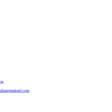
og
lliatermalotel.com