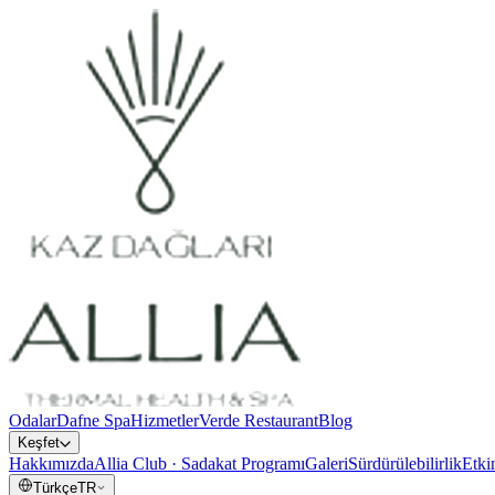
Odalar
Dafne Spa
Hizmetler
Verde Restaurant
Blog
Keşfet
Hakkımızda
Allia Club · Sadakat Programı
Galeri
Sürdürülebilirlik
Etkin
Türkçe
TR