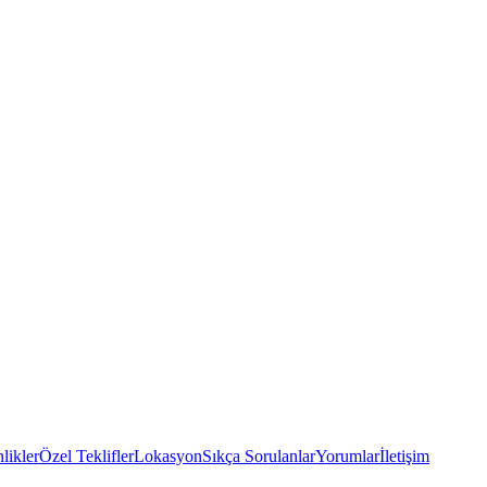
likler
Özel Teklifler
Lokasyon
Sıkça Sorulanlar
Yorumlar
İletişim