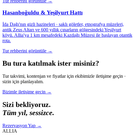
Tur rehberini görüntüle
→
Hasanboğuldu & Yeşilyurt Hattı
İda Dağı'nın gizli hazineleri · saklı göletler, etnografya müzeleri,
antik Zeus Altarı ve 600 yıllık çınarların gölgesindeki Yeşilyurt
köyü. Allia'ya 1 km mesafedeki Kazdağı Müzesi ile başlayan otantik
rota.
Tur rehberini görüntüle
→
Bu tura katılmak ister misiniz?
Tur takvimi, kontenjan ve fiyatlar için ekibimizle iletişime geçin ·
sizin için planlayalım.
Bizimle iletişime geçin
→
Sizi bekliyoruz.
Tüm yıl, sessizce.
Rezervasyon Yap
→
ALLIA