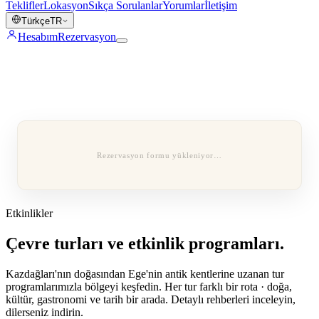
Teklifler
Lokasyon
Sıkça Sorulanlar
Yorumlar
İletişim
Türkçe
TR
Hesabım
Rezervasyon
Rezervasyon formu yükleniyor…
Etkinlikler
Çevre turları ve etkinlik programları.
Kazdağları'nın doğasından Ege'nin antik kentlerine uzanan tur
programlarımızla bölgeyi keşfedin. Her tur farklı bir rota · doğa,
kültür, gastronomi ve tarih bir arada. Detaylı rehberleri inceleyin,
dilerseniz indirin.