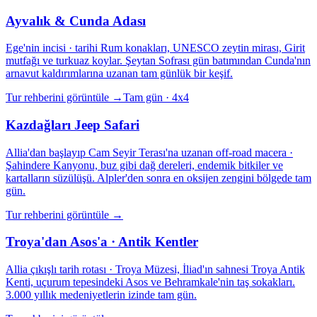
Ayvalık & Cunda Adası
Ege'nin incisi · tarihi Rum konakları, UNESCO zeytin mirası, Girit
mutfağı ve turkuaz koylar. Şeytan Sofrası gün batımından Cunda'nın
arnavut kaldırımlarına uzanan tam günlük bir keşif.
Tur rehberini görüntüle
→
Tam gün · 4x4
Kazdağları Jeep Safari
Allia'dan başlayıp Cam Seyir Terası'na uzanan off-road macera ·
Şahindere Kanyonu, buz gibi dağ dereleri, endemik bitkiler ve
kartalların süzülüşü. Alpler'den sonra en oksijen zengini bölgede tam
gün.
Tur rehberini görüntüle
→
Troya'dan Asos'a · Antik Kentler
Allia çıkışlı tarih rotası · Troya Müzesi, İliad'ın sahnesi Troya Antik
Kenti, uçurum tepesindeki Asos ve Behramkale'nin taş sokakları.
3.000 yıllık medeniyetlerin izinde tam gün.