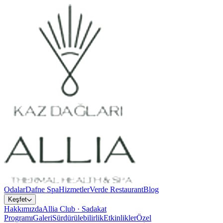
Odalar
Dafne Spa
Hizmetler
Verde Restaurant
Blog
Keşfet
Hakkımızda
Allia Club · Sadakat
Programı
Galeri
Sürdürülebilirlik
Etkinlikler
Özel