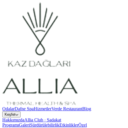
Odalar
Dafne Spa
Hizmetler
Verde Restaurant
Blog
Keşfet
Hakkımızda
Allia Club · Sadakat
Programı
Galeri
Sürdürülebilirlik
Etkinlikler
Özel