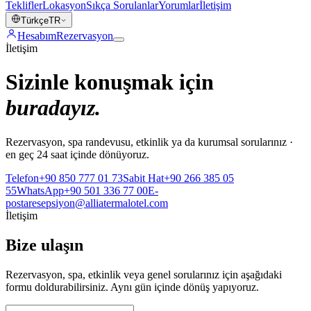
Teklifler
Lokasyon
Sıkça Sorulanlar
Yorumlar
İletişim
Türkçe
TR
Hesabım
Rezervasyon
İletişim
Sizinle konuşmak için
buradayız.
Rezervasyon, spa randevusu, etkinlik ya da kurumsal sorularınız ·
en geç 24 saat içinde dönüyoruz.
Telefon
+90 850 777 01 73
Sabit Hat
+90 266 385 05
55
WhatsApp
+90 501 336 77 00
E-
posta
resepsiyon@alliatermalotel.com
İletişim
Bize ulaşın
Rezervasyon, spa, etkinlik veya genel sorularınız için aşağıdaki
formu doldurabilirsiniz. Aynı gün içinde dönüş yapıyoruz.