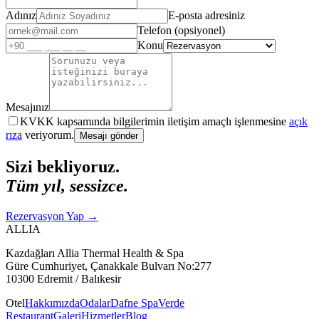
Adınız
E-posta adresiniz
Telefon (opsiyonel)
Konu
Mesajınız
KVKK kapsamında bilgilerimin iletişim amaçlı işlenmesine
açık
rıza
veriyorum.
Mesajı gönder
Sizi bekliyoruz.
Tüm yıl, sessizce.
Rezervasyon Yap
→
ALLIA
Kazdağları Allia Thermal Health & Spa
Güre Cumhuriyet, Çanakkale Bulvarı No:277
10300 Edremit / Balıkesir
Otel
Hakkımızda
Odalar
Dafne Spa
Verde
Restaurant
Galeri
Hizmetler
Blog