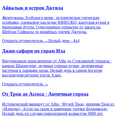
Айвалык и остров Джунда
Жемчужина Эгейского моря · исторические греческие
особняки, оливковое наследие ЮНЕСКО, критская кухня и
бирюзовые бухты. Однодневное открытие от заката на
Шейтан Софрасы до мощёных улочек Джунды.
Открыть путеводитель
→
Целый день · 4x4
Джип-сафари по горам Ида
Внедорожное приключение от Allia до Стеклянной террасы ·
каньон Шахиндере, ледяные горные ручьи, эндемичные
растения и парящие орлы. Целый день в самом богатом
кислородом регионе после Альп.
Открыть путеводитель
→
От Трои до Ассоса · Античные города
Исторический маршрут от Allia · Музей Трои, древняя Троя из
«Илиады», Ассос на скале и каменные улочки Бехрамкале.
Целый день по следам цивилизаций возрастом 3000 лет.