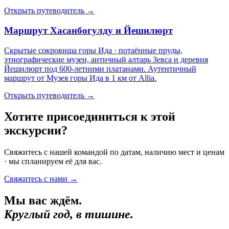
Открыть путеводитель
→
Маршрут Хасанбогулду и Йешилюрт
Скрытые сокровища горы Ида · потаённые пруды,
этнографические музеи, античный алтарь Зевса и деревня
Йешилюрт под 600-летними платанами. Аутентичный
маршрут от Музея горы Ида в 1 км от Allia.
Открыть путеводитель
→
Хотите присоединиться к этой
экскурсии?
Свяжитесь с нашей командой по датам, наличию мест и ценам
· мы спланируем её для вас.
Свяжитесь с нами
→
Мы вас ждём.
Круглый год, в тишине.