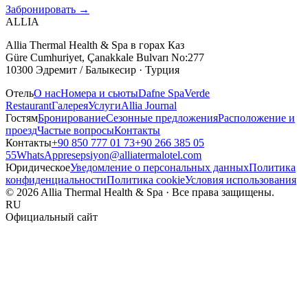
Забронировать
→
ALLIA
Allia Thermal Health & Spa в горах Каз
Güre Cumhuriyet, Çanakkale Bulvarı No:277
10300 Эдремит / Балыкесир · Турция
Отель
О нас
Номера и сьюты
Dafne Spa
Verde
Restaurant
Галерея
Услуги
Allia Journal
Гостям
Бронирование
Сезонные предложения
Расположение и
проезд
Частые вопросы
Контакты
Контакты
+90 850 777 01 73
+90 266 385 05
55
WhatsApp
resepsiyon@alliatermalotel.com
Юридическое
Уведомление о персональных данных
Политика
конфиденциальности
Политика cookie
Условия использования
© 2026 Allia Thermal Health & Spa · Все права защищены.
RU
Официальный сайт