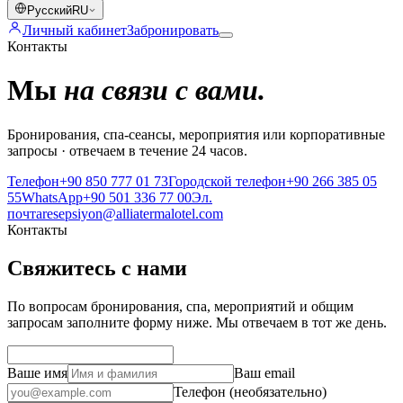
Русский
RU
Личный кабинет
Забронировать
Контакты
Мы
на связи с вами.
Бронирования, спа-сеансы, мероприятия или корпоративные
запросы · отвечаем в течение 24 часов.
Телефон
+90 850 777 01 73
Городской телефон
+90 266 385 05
55
WhatsApp
+90 501 336 77 00
Эл.
почта
resepsiyon@alliatermalotel.com
Контакты
Свяжитесь с нами
По вопросам бронирования, спа, мероприятий и общим
запросам заполните форму ниже. Мы отвечаем в тот же день.
Ваше имя
Ваш email
Телефон (необязательно)