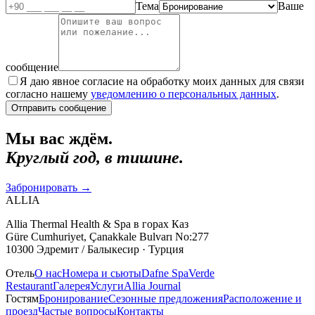
Тема
Ваше
сообщение
Я даю явное согласие на обработку моих данных для связи
согласно нашему
уведомлению о персональных данных
.
Отправить сообщение
Мы вас ждём.
Круглый год, в тишине.
Забронировать
→
ALLIA
Allia Thermal Health & Spa в горах Каз
Güre Cumhuriyet, Çanakkale Bulvarı No:277
10300 Эдремит / Балыкесир · Турция
Отель
О нас
Номера и сьюты
Dafne Spa
Verde
Restaurant
Галерея
Услуги
Allia Journal
Гостям
Бронирование
Сезонные предложения
Расположение и
проезд
Частые вопросы
Контакты