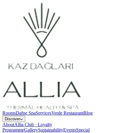
Rooms
Dafne Spa
Services
Verde Restaurant
Blog
Discover
About
Allia Club · Loyalty
Programme
Gallery
Sustainability
Events
Special