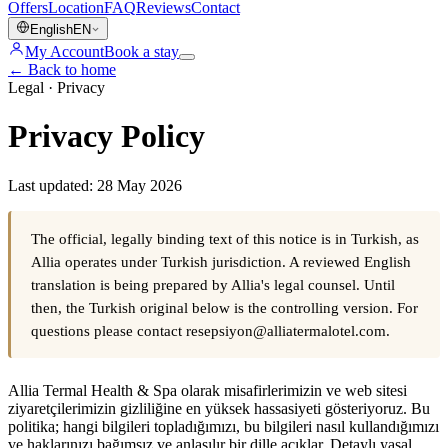
Offers
Location
FAQ
Reviews
Contact
English
EN
My Account
Book a stay
←
Back to home
Legal · Privacy
Privacy Policy
Last updated: 28 May 2026
The official, legally binding text of this notice is in Turkish, as
Allia operates under Turkish jurisdiction. A reviewed English
translation is being prepared by Allia's legal counsel. Until
then, the Turkish original below is the controlling version. For
questions please contact resepsiyon@alliatermalotel.com.
Allia Termal Health & Spa olarak misafirlerimizin ve web sitesi
ziyaretçilerimizin gizliliğine en yüksek hassasiyeti gösteriyoruz. Bu
politika; hangi bilgileri topladığımızı, bu bilgileri nasıl kullandığımızı
ve haklarınızı bağımsız ve anlaşılır bir dille açıklar. Detaylı yasal